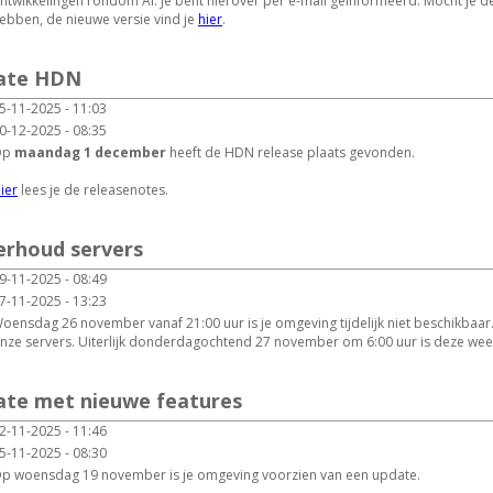
ntwikkelingen rondom AI. Je bent hierover per e-mail geïnformeerd. Mocht je d
ebben, de nieuwe versie vind je
hier
.
date HDN
5-11-2025 - 11:03
0-12-2025 - 08:35
Op
maandag 1 december
heeft de HDN release plaats gevonden.
ier
lees je de releasenotes.
erhoud servers
9-11-2025 - 08:49
7-11-2025 - 13:23
oensdag 26 november vanaf 21:00 uur is je omgeving tijdelijk niet beschikbaar
nze servers. Uiterlijk donderdagochtend 27 november om 6:00 uur is deze wee
date met nieuwe features
2-11-2025 - 11:46
5-11-2025 - 08:30
p woensdag 19 november is je omgeving voorzien van een update.