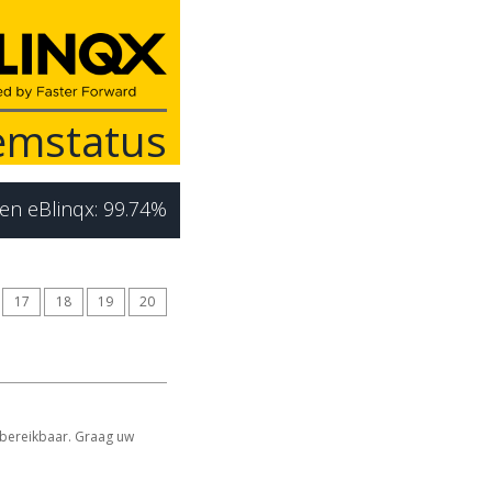
emstatus
 en eBlinqx: 99.74%
17
18
19
20
 bereikbaar. Graag uw