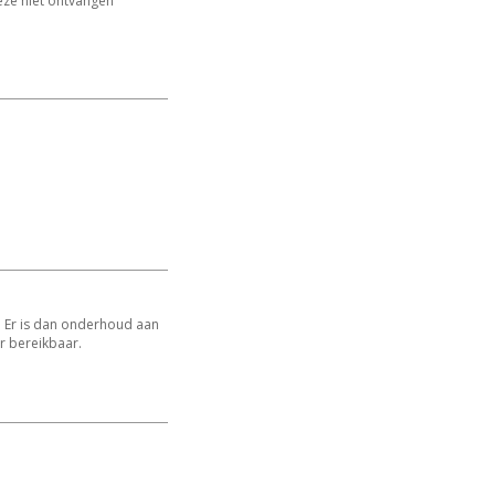
eze niet ontvangen
. Er is dan onderhoud aan
r bereikbaar.