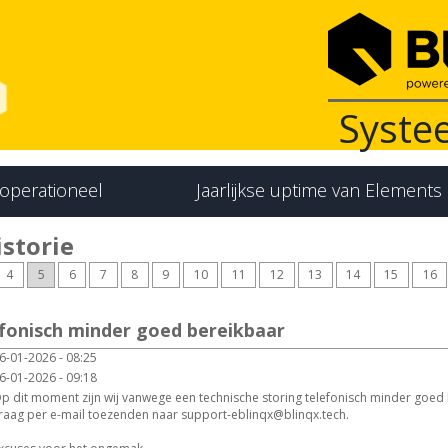
Syste
 operationeel
Jaarlijkse uptime van Elements
storie
4
5
6
7
8
9
10
11
12
13
14
15
16
efonisch minder goed bereikbaar
6-01-2026 - 08:25
6-01-2026 - 09:18
p dit moment zijn wij vanwege een technische storing telefonisch minder goed
raag per e-mail toezenden naar support-eblinqx@blinqx.tech.